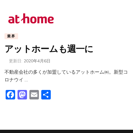
業界
アットホームも週一に
更新日:
2020年4月6日
不動産会社の多くが加盟しているアットホーム㈱。新型コ
ロナウイ …
Facebook
Mastodon
Email
共
有