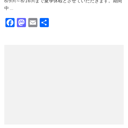
8/9㈬～8/16㈬まで夏季休暇とさせていただきます。期間
中 …
Facebook
Mastodon
Email
共
有