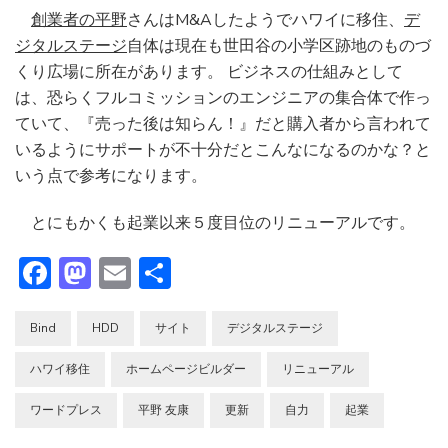
創業者の平野
さんはM&Aしたようでハワイに移住、
デ
ジタルステージ
自体は現在も世田谷の小学区跡地のものづ
くり広場に所在があります。 ビジネスの仕組みとして
は、恐らくフルコミッションのエンジニアの集合体で作っ
ていて、『売った後は知らん！』だと購入者から言われて
いるようにサポートが不十分だとこんなになるのかな？と
いう点で参考になります。
とにもかくも起業以来５度目位のリニューアルです。
Facebook
Mastodon
Email
共
有
Bind
HDD
サイト
デジタルステージ
ハワイ移住
ホームページビルダー
リニューアル
ワードプレス
平野 友康
更新
自力
起業