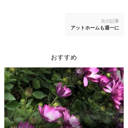
投
次の記事
稿
アットホームも週一に
ナ
ビ
ゲ
ー
おすすめ
シ
ョ
ン